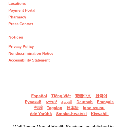
Locations
Payment Portal
Pharmacy
Press Contact
Notices
Privacy Policy
Nondiscrimination Notice
Accessibility Statement
Español
Tiếng Việt
繁體中文
한국어
Русский
አማርኛ
العربية
Deutsch
Français
नेपाली
Tagalog
日本語
Igbo asusu
èdè Yorùbá
Srpsko-hrvatski
Kiswahili
WellPower Mental Health Services, established in