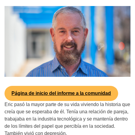
(8255)
Text:
If you don’t feel comfortable
calling, you can also
text TALK to 38255
Walk-In Center:
Find 24/7 in-person crisis
support at any
walk-in
centers
.
Click here
for more
Página de inicio del informe a la comunidad
information.
Eric pasó la mayor parte de su vida viviendo la historia que
creía que se esperaba de él. Tenía una relación de pareja,
trabajaba en la industria tecnológica y se mantenía dentro
de los límites del papel que percibía en la sociedad.
También vivió con depresión.