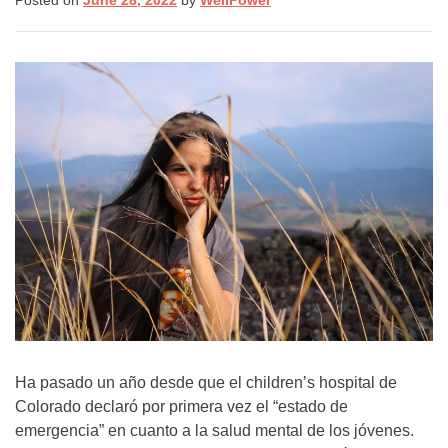
Posted on
June 28, 2022
by
WellPower
(8255)
Text:
If you don’t feel comfortable
calling, you can also
text TALK to 38255
Walk-In Center:
Find 24/7 in-person crisis
support at any
walk-in
centers
.
Click here
for more
information.
Ha pasado un año desde que el children’s hospital de
Colorado declaró por primera vez el “estado de
emergencia” en cuanto a la salud mental de los jóvenes.