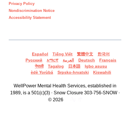
Privacy Policy
Nondiscrimination Notice
Accessibility Statement
Español
Tiếng Việt
繁體中文
한국어
Русский
አማርኛ
العربية
Deutsch
Français
नेपाली
Tagalog
日本語
Igbo asusu
èdè Yorùbá
Srpsko-hrvatski
Kiswahili
WellPower Mental Health Services, established in
1989, is a 501(c)(3) · Snow Closure 303-756-SNOW ·
© 2026